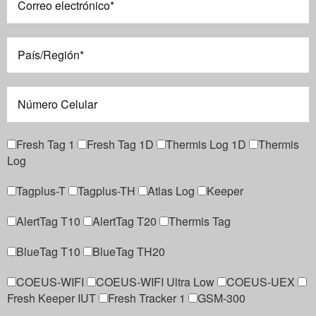
Fresh Tag 1
Fresh Tag 1D
Thermis Log 1D
Thermis
Log
Tagplus-T
Tagplus-TH
Atlas Log
Keeper
AlertTag T10
AlertTag T20
Thermis Tag
BlueTag T10
BlueTag TH20
COEUS-WIFI
COEUS-WIFI Ultra Low
COEUS-UEX
Fresh Keeper IUT
Fresh Tracker 1
GSM-300