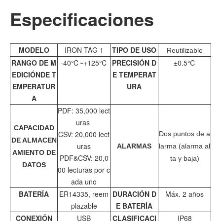
Especificaciones
MODELO
IRON TAG 1
TIPO DE USO
Reutilizable
RANGO DE M
-40℃~+125℃
PRECISIÓN D
±0.5℃
EDICIÓNDE T
E TEMPERAT
EMPERATUR
URA
A
PDF: 35,000 lect
uras
CAPACIDAD
CSV: 20,000 lect
Dos puntos de a
DE ALMACEN
uras
ALARMAS
larma (alarma al
AMIENTO DE
PDF&CSV: 20,0
ta y baja)
DATOS
00 lecturas por c
ada uno
BATERÍA
ER14335, reem
DURACIÓN D
Máx. 2 años
plazable
E BATERÍA
CONEXIÓN
USB
CLASIFICACI
IP68