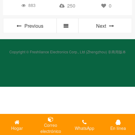
883
250
0
Previous
Next
Copyright © Freshliance Electronics Corp., Ltd (Zhengzhou) 非商用版本
Correo
Hogar
WhatsApp
En línea
electrónico