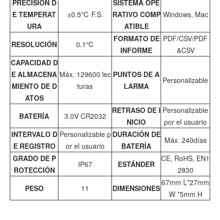
PRECISIÓN D
SISTEMA OPE
E TEMPERAT
±0.5℃ F.S.
RATIVO COMP
Windows, Mac
URA
ATIBLE
FORMATO DE
PDF/CSV/PDF
RESOLUCIÓN
0.1℃
INFORME
&CSV
CAPACIDAD D
E ALMACENA
Máx. 129600 lec
PUNTOS DE A
Personalizable
MIENTO DE D
turas
LARMA
ATOS
RETRASO DE I
Personalizable
BATERÍA
3.0V CR2032
NICIO
por el usuario
INTERVALO D
Personalizable p
DURACIÓN DE
Máx. 240días
E REGISTRO
or el usuario
BATERÍA
GRADO DE P
CE, RoHS, EN1
IP67
ESTÁNDER
ROTECCIÓN
2830
67mm L*27mm
PESO
11
DIMENSIONES
W *5mm H