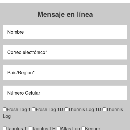
Mensaje en línea
Fresh Tag 1
Fresh Tag 1D
Thermis Log 1D
Thermis
Log
Tagplus-T
Tagplus-TH
Atlas Log
Keeper