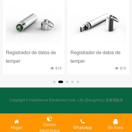
Registrador de datos de
Registrador de datos de
temper
temper
819
819
Copyright © Freshliance Electronics Corp., Ltd (Zhengzhou) 非商用版本
Correo
Hogar
WhatsApp
En línea
electrónico