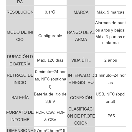
RA
0.1℃
MARCA
RESOLUCIÓN
Máx. 9 marcas
Alarmas de punt
os altos y bajos;
RANGO DE AL
MODO DE INI
Configurable
Máx. 6 puntos d
ARMA
CIO
e alarma
DURACIÓN D
VIDA ÚTIL
Máx. 120 días
2 años
E BATERÍA
0 minuto~24 hor
INTERVALO D
RETRASO DE
1 minuto~24 hor
as
, NFC (optiona
E REGISTRO
INICIO
as
l)
Batería de litio de
USB, NFC (opci
CONEXIÓN
BATERÍA
3,6 V
onal)
CLASIFICACI
FORMATO DE
PDF; CSV; PDF
ÓN DE PROTE
IP65
INFORME
& CSV
CCIÓN
DIMENSIONE
97mm*45mm*19.