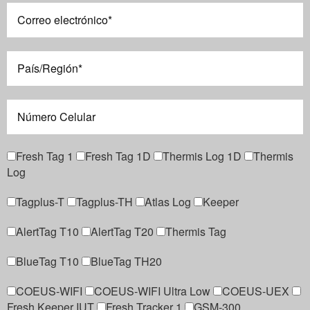
Fresh Tag 1
Fresh Tag 1D
Thermis Log 1D
Thermis
Log
Tagplus-T
Tagplus-TH
Atlas Log
Keeper
AlertTag T10
AlertTag T20
Thermis Tag
BlueTag T10
BlueTag TH20
COEUS-WIFI
COEUS-WIFI Ultra Low
COEUS-UEX
Fresh Keeper IUT
Fresh Tracker 1
GSM-300