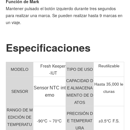
Función de Mark
Mantener pulsado el botón izquierdo durante tres segundos
para realizar una marca. Se pueden realizar hasta 9 marcas en
un viaje.
Especificaciones
Fresh Keeper
Reutilizable
MODELO
TIPO DE USO
-IUT
CAPACIDAD D
Hasta 35,000 le
Sensor NTC int
E ALMACENA
SENSOR
cturas
erno
MIENTO DE D
ATOS
RANGO DE M
PRECISIÓN D
EDICIÓN DE
-90℃ ~ 70℃
±0.5℃ F.S.
E TEMPERAT
TEMPERATU
URA