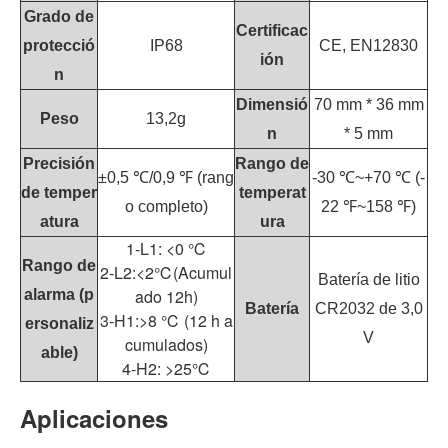
Grado de
Certificac
protecció
IP68
CE, EN12830
ión
n
Dimensió
70 mm * 36 mm
Peso
13,2g
n
* 5 mm
Precisión
Rango de
±0,5 ℃/0,9 ℉ (rang
-30 ℃~+70 ℃ (-
de temper
temperat
o completo)
22 ℉~158 ℉)
atura
ura
1-L1: <0 ℃
Rango de
2-L2:<2℃(Acumul
Batería de litio
ado 12h)
alarma (p
Batería
CR2032 de 3,0
3-H1:>8 ℃ (12 h a
ersonaliz
V
cumulados)
able)
4-H2: >25℃
Aplicaciones