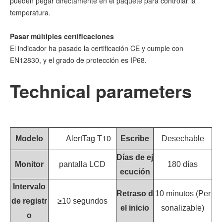
pueden pegar directamente en el paquete para controlar la
temperatura.
Pasar múltiples certificaciones
El indicador ha pasado la certificación CE y cumple con
EN12830, y el grado de protección es IP68.
Technical parameters
AlertTag T10
Modelo
Escribe
Desechable
Días de ej
Monitor
pantalla LCD
180 días
ecución
Intervalo
Retraso d
10 minutos (Per
de registr
≥10 segundos
el inicio
sonalizable)
o