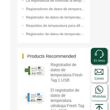
La importancia de controlar la temperatura y humedad de los dátiles durante el transporte Registrado
Registradores de datos de temperatura FDA Serie Tagplus: Monitoreo conforme a la FDA para alimentos
Registrador de datos de temperatura ultrabaja con hielo seco para el transporte de medicamentos
Requisitos de temperatura para diferentes invernaderos. Registrador de datos inteligente de temperat
Registrador de datos de temperatura robusto para el monitoreo de la temperatura de cocción de salchi
Products Recommended
En línea
Registrador de
datos de
temperatura Fresh
Correo
Tag 1 USB
El registrador de
datos de
WhatsApp
temperatura
ultrabaja Fresh Tag