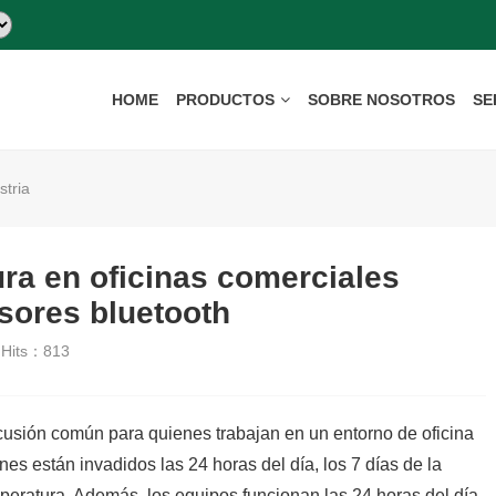
HOME
PRODUCTOS
SOBRE NOSOTROS
SE
stria
ura en oficinas comerciales
sores bluetooth
Hits：
813
cusión común para quienes trabajan en un entorno de oficina
es están invadidos las 24 horas del día, los 7 días de la
eratura. Además, los equipos funcionan las 24 horas del día