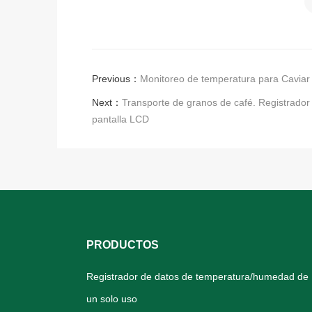
Previous：
Monitoreo de temperatura para Caviar 
Next：
Transporte de granos de café. Registrado
pantalla LCD
PRODUCTOS
Registrador de datos de temperatura/humedad de
un solo uso