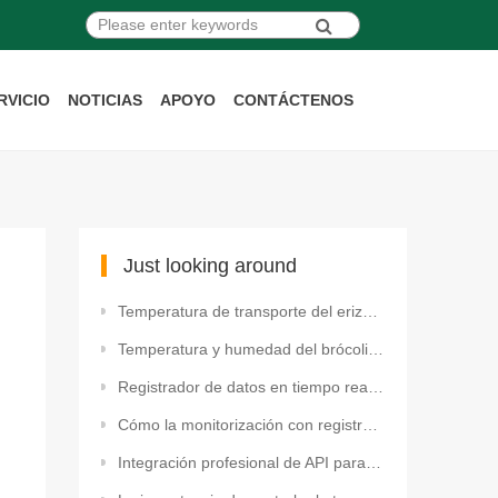
RVICIO
NOTICIAS
APOYO
CONTÁCTENOS
Just looking around
Temperatura de transporte del erizo de mar. Registrador de datos de temperatura de un solo uso USB p
Temperatura y humedad del brócoli. Registrador de datos de temperatura y humedad de uso múltiple con
Registrador de datos en tiempo real Fresh Tracker 10 4G para el monitoreo de temperatura y geofencin
Cómo la monitorización con registradores de datos de temperatura inalámbricos reduce drásticamente l
Integración profesional de API para el monitoreo de temperatura IoT