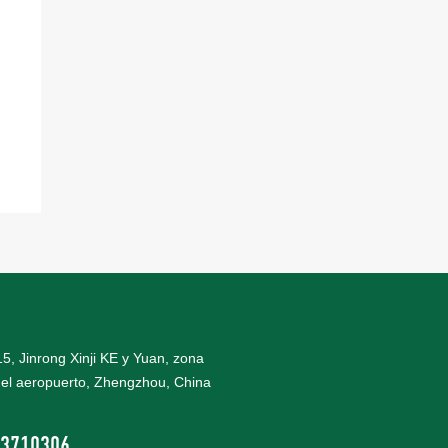
 15, Jinrong Xinji KE y Yuan, zona
el aeropuerto, Zhengzhou, China
3710306