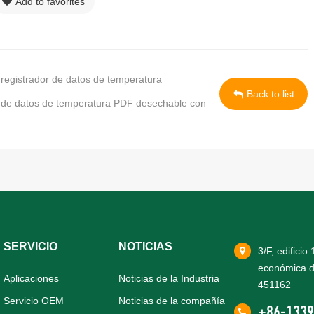
Add to favorites
registrador de datos de temperatura
Back to list
r de datos de temperatura PDF desechable con
SERVICIO
NOTICIAS
3/F, edificio
económica d
Aplicaciones
Noticias de la Industria
451162
Servicio OEM
Noticias de la compañía
+86-1339