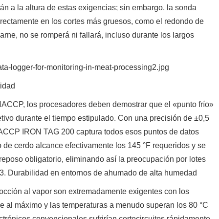
án a la altura de estas exigencias; sin embargo, la sonda
 directamente en los cortes más gruesos, como el redondo de
arne, no se romperá ni fallará, incluso durante los largos
lidad
 HACCP, los procesadores deben demostrar que el «punto frío»
tivo durante el tiempo estipulado. Con una precisión de ±0,5
a HACCP IRON TAG 200 captura todos esos puntos de datos
o de cerdo alcance efectivamente los 145 °F requeridos y se
eposo obligatorio, eliminando así la preocupación por lotes
. 3. Durabilidad en entornos de ahumado de alta humedad
cocción al vapor son extremadamente exigentes con los
re al máximo y las temperaturas a menudo superan los 80 °C
ectrónicos convencionales sufrirían cortocircuitos rápidamente