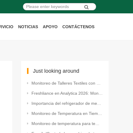
RVICIO
NOTICIAS
APOYO
CONTÁCTENOS
Just looking around
Monitoreo de Talleres Textiles con Sensor de Temperatura y Humedad WiFi
Freshliance en Analytica 2026: Monitoreo Ambiental para Aplicaciones de Laboratorio
Importancia del refrigerador de medicamentos Registrador de datos de temperatura multiusos con panta
Monitoreo de Temperatura en Tiempo Real por WiFi para Refrigeradores/Congeladores
Monitoreo de temperatura para temperaturas ultrabajas de -196 ℃