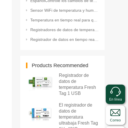
EspañolControle los cambios de temperatura durante el transporte y almacenamiento del atún
Sensor WiFi de temperatura y humedad para la monitorización inteligente de supermercados
Temperatura en tiempo real para quirófanos limpios
Registradores de datos de temperatura USB: La vía económica e intuitiva para el cumplimiento normati
Registrador de datos en tiempo real Fresh Tracker 10 4G para el monitoreo de temperatura y geofencin
Products Recommended
Registrador de
datos de
temperatura Fresh
Tag 1 USB
En línea
El registrador de
datos de
temperatura
Correo
ultrabaja Fresh Tag