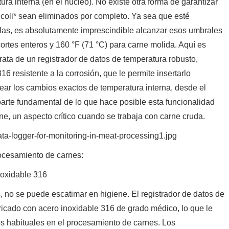
ura interna (en el núcleo). No existe otra forma de garantizar
coli* sean eliminados por completo. Ya sea que esté
as, es absolutamente imprescindible alcanzar esos umbrales
cortes enteros y 160 °F (71 °C) para carne molida. Aquí es
ata de un registrador de datos de temperatura robusto,
6 resistente a la corrosión, que le permite insertarlo
ear los cambios exactos de temperatura interna, desde el
 parte fundamental de lo que hace posible esta funcionalidad
ne, un aspecto crítico cuando se trabaja con carne cruda.
rocesamiento de carnes:
inoxidable 316
s, no se puede escatimar en higiene. El registrador de datos de
icado con acero inoxidable 316 de grado médico, lo que le
os habituales en el procesamiento de carnes. Los