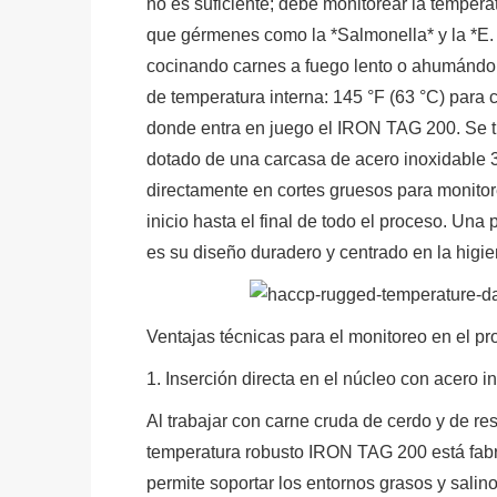
no es suficiente; debe monitorear la temperat
que gérmenes como la *Salmonella* y la *E. 
cocinando carnes a fuego lento o ahumándol
de temperatura interna: 145 °F (63 °C) para 
donde entra en juego el IRON TAG 200. Se tr
dotado de una carcasa de acero inoxidable 31
directamente en cortes gruesos para monitor
inicio hasta el final de todo el proceso. Una
es su diseño duradero y centrado en la higie
Ventajas técnicas para el monitoreo en el p
1. Inserción directa en el núcleo con acero 
Al trabajar con carne cruda de cerdo y de re
temperatura robusto IRON TAG 200 está fabr
permite soportar los entornos grasos y salin