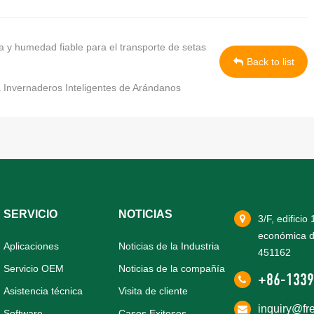
 y humedad fiable para el transporte de setas
Back to list
 Invernaderos Inteligentes de Arándanos
SERVICIO
NOTICIAS
3/F, edificio
económica d
Aplicaciones
Noticias de la Industria
451162
Servicio OEM
Noticias de la compañía
+86-1339
Asistencia técnica
Visita de cliente
inquiry@fr
Software
Casos Exitosos