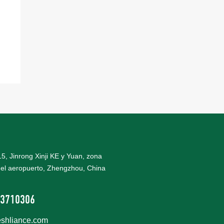
 15, Jinrong Xinji KE y Yuan, zona
el aeropuerto, Zhengzhou, China
3710306
eshliance.com